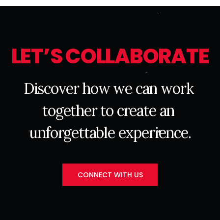
L
E
T
’
S
C
O
L
L
A
B
O
R
A
T
E
D
i
s
c
o
v
e
r
h
o
w
w
e
c
a
n
w
o
r
k
t
o
g
e
t
h
e
r
t
o
c
r
e
a
t
e
a
n
u
n
f
o
r
g
e
t
t
a
b
l
e
e
x
p
e
r
i
e
n
c
e
.
CONNECT WITH US