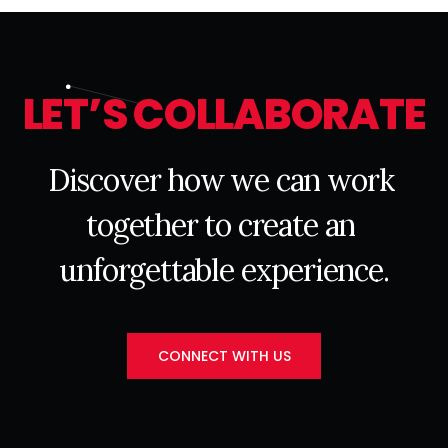
L
E
T
’
S
C
O
L
L
A
B
O
R
A
T
E
D
i
s
c
o
v
e
r
h
o
w
w
e
c
a
n
w
o
r
k
t
o
g
e
t
h
e
r
t
o
c
r
e
a
t
e
a
n
u
n
f
o
r
g
e
t
t
a
b
l
e
e
x
p
e
r
i
e
n
c
e
.
CONNECT WITH US